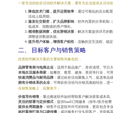
一套专业的砍价活动软件解决方案，通常为企业提供从活动
降低技术门槛，提升运营效率
：通过可视化的后台配
活动上线周期。
激发社交裂变，扩大品牌影响
：软件内置的分享机制
低成本、指数级的用户增长。
精准数据洞察，优化营销决策
：解决方案提供详尽的
调整提供数据依据。
提升用户体验，增强客户粘性
：流畅的交互流程、稳定
二、 目标客户与销售策略
此类软件解决方案的主要销售对象包括：
品牌零售商与电商企业
：适用于新品推广、库存清理、节日
本地生活服务商家
：如餐饮、教育、健身、美容等行业，可
快速消费品与耐用品牌
：通过砍价活动聚集人气，促进单品
拥有分销体系的企业
：可将砍价活动与分销员激励结合，进
在销售策略上，应聚焦于：
价值导向销售
：重点阐述软件如何帮助客户解决获客成本高
灵活的部署与定价模式
：提供SaaS订阅服务（按年/按月
提供全周期服务
：销售不仅是软件许可的转移，更应包含专
标杆案例打造与口碑传播
：成功服务行业头部客户，并提炼