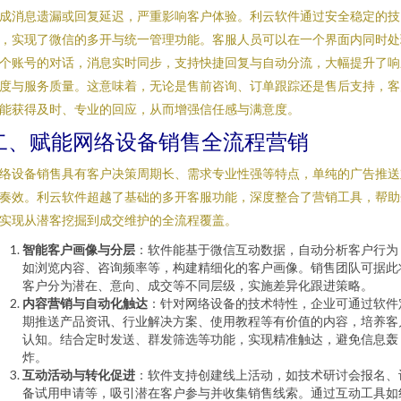
成消息遗漏或回复延迟，严重影响客户体验。利云软件通过安全稳定的技
，实现了微信的多开与统一管理功能。客服人员可以在一个界面内同时处
个账号的对话，消息实时同步，支持快捷回复与自动分流，大幅提升了响
度与服务质量。这意味着，无论是售前咨询、订单跟踪还是售后支持，客
能获得及时、专业的回应，从而增强信任感与满意度。
二、赋能网络设备销售全流程营销
络设备销售具有客户决策周期长、需求专业性强等特点，单纯的广告推送
奏效。利云软件超越了基础的多开客服功能，深度整合了营销工具，帮助
实现从潜客挖掘到成交维护的全流程覆盖。
智能客户画像与分层
：软件能基于微信互动数据，自动分析客户行为
如浏览内容、咨询频率等，构建精细化的客户画像。销售团队可据此
客户分为潜在、意向、成交等不同层级，实施差异化跟进策略。
内容营销与自动化触达
：针对网络设备的技术特性，企业可通过软件
期推送产品资讯、行业解决方案、使用教程等有价值的内容，培养客
认知。结合定时发送、群发筛选等功能，实现精准触达，避免信息轰
炸。
互动活动与转化促进
：软件支持创建线上活动，如技术研讨会报名、
备试用申请等，吸引潜在客户参与并收集销售线索。通过互动工具如