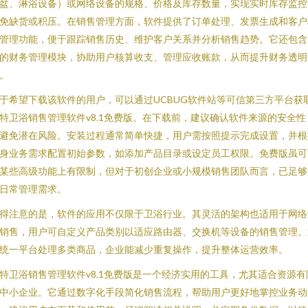
盆、淋浴设备）或网络设备的规格、价格及库存数量，实现实时库存监控
免缺货或积压。在销售管理方面，软件提供了订单处理、发票生成和客户
管理功能，便于跟踪销售历史、维护客户关系并分析销售趋势。它还包含
的财务管理模块，协助用户核算收支、管理应收账款，从而提升财务透明
。
于希望下载该软件的用户，可以通过UCBUG软件站等可信第三方平台获
特卫浴销售管理软件v8.1免费版。在下载前，建议确认软件来源的安全性
避免潜在风险。安装过程通常简单快捷，用户需按照提示完成设置，并根
身业务需求配置初始参数，如添加产品目录或设定员工权限。免费版虽可
某些高级功能上有限制，但对于初创企业或小规模销售团队而言，已足够
日常管理需求。
得注意的是，软件的应用不仅限于卫浴行业。其灵活的架构也适用于网络
销售，用户可自定义产品类别以适应路由器、交换机等设备的销售管理。
统一平台处理多类商品，企业能减少重复操作，提升整体运营效率。
特卫浴销售管理软件v8.1免费版是一个经济实用的工具，尤其适合资源有
中小企业。它通过数字化手段简化销售流程，帮助用户更好地掌控业务动