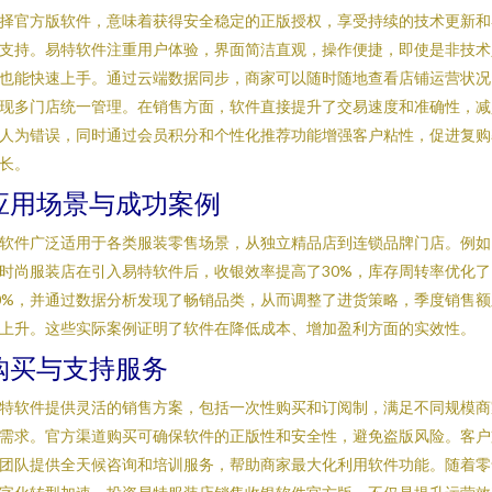
择官方版软件，意味着获得安全稳定的正版授权，享受持续的技术更新和
支持。易特软件注重用户体验，界面简洁直观，操作便捷，即使是非技术
也能快速上手。通过云端数据同步，商家可以随时随地查看店铺运营状况
现多门店统一管理。在销售方面，软件直接提升了交易速度和准确性，减
人为错误，同时通过会员积分和个性化推荐功能增强客户粘性，促进复购
长。
应用场景与成功案例
软件广泛适用于各类服装零售场景，从独立精品店到连锁品牌门店。例如
时尚服装店在引入易特软件后，收银效率提高了30%，库存周转率优化了
0%，并通过数据分析发现了畅销品类，从而调整了进货策略，季度销售额
上升。这些实际案例证明了软件在降低成本、增加盈利方面的实效性。
购买与支持服务
特软件提供灵活的销售方案，包括一次性购买和订阅制，满足不同规模商
需求。官方渠道购买可确保软件的正版性和安全性，避免盗版风险。客户
团队提供全天候咨询和培训服务，帮助商家最大化利用软件功能。随着零