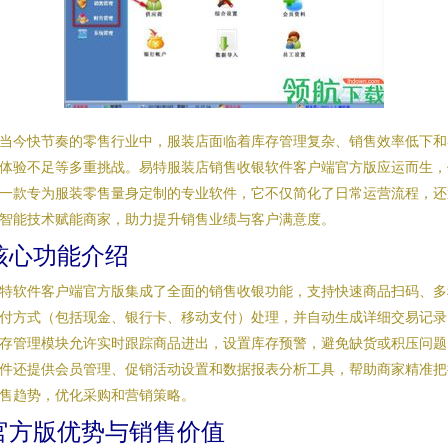
当今快节奏的零售行业中，服装店面临着库存管理复杂、销售效率低下和
体验不足等多重挑战。易特服装店销售收银软件客户端官方版应运而生，
一款专为服装零售量身定制的专业软件，它不仅简化了日常运营流程，还
智能技术赋能商家，助力提升销售业绩与客户满意度。
核心功能介绍
特软件客户端官方版集成了全面的销售收银功能，支持快速商品扫码、多
付方式（包括现金、银行卡、移动支付）处理，并自动生成详细交易记录
存管理模块允许实时跟踪商品进出，设置库存预警，避免缺货或积压问题
件还提供会员管理、促销活动设置和数据报表分析工具，帮助商家精准把
售趋势，优化采购和营销策略。
官方版优势与销售价值