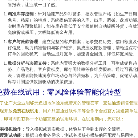
售报表，让业绩一目了然。
精准库存控制
：针对油漆产品SKU繁多、批次管理严格（如生产日期
色号、粘度）的特点，系统提供完善的入库、出库、调拨、盘点功能
实时库存预警机制，能在库存量低于安全阈值时自动提醒补货，有效
免缺货或积压，大幅降低资金占用。
客户与账款管理
：建立完整的客户档案，记录交易历史、信用额度及
好信息，助力精准营销与客户维护。集成应收账款管理，清晰追踪每
订单的回款状态，自动生成对账单，加速资金回流，降低坏账风险。
数据分析与决策支持
：系统内置强大的数据分析工具，可生成销售趋
势、产品毛利、客户贡献度、库存周转率等多维度报表。通过可视化
表，管理者能快速洞察市场动态与经营短板，为产品策略、促销活动
库存计划提供数据驱动的决策依据。
免费在线试用：零风险体验智能化转型
了让广大企业能够无负担地体验系统带来的管理变革，宏达油漆销售管理
现开放
免费在线试用
。用户只需通过软件库等合作平台或官方渠道简单注
，即可即刻获得一个功能完整的试用环境。在试用期内，您可以：
实模拟操作
：导入模拟或真实数据，体验从下单到出库的全流程。
度测试功能
：根据自身业务需求，测试各项核心模块的匹配度与易用性。