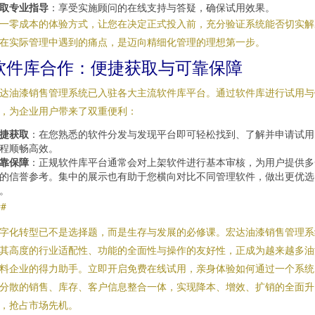
取专业指导
：享受实施顾问的在线支持与答疑，确保试用效果。
一零成本的体验方式，让您在决定正式投入前，充分验证系统能否切实解
在实际管理中遇到的痛点，是迈向精细化管理的理想第一步。
软件库合作：便捷获取与可靠保障
达油漆销售管理系统已入驻各大主流软件库平台。通过软件库进行试用与
，为企业用户带来了双重便利：
捷获取
：在您熟悉的软件分发与发现平台即可轻松找到、了解并申请试用
程顺畅高效。
靠保障
：正规软件库平台通常会对上架软件进行基本审核，为用户提供多
的信誉参考。集中的展示也有助于您横向对比不同管理软件，做出更优选
。
##
字化转型已不是选择题，而是生存与发展的必修课。宏达油漆销售管理系
其高度的行业适配性、功能的全面性与操作的友好性，正成为越来越多油
料企业的得力助手。立即开启免费在线试用，亲身体验如何通过一个系统
分散的销售、库存、客户信息整合一体，实现降本、增效、扩销的全面升
，抢占市场先机。